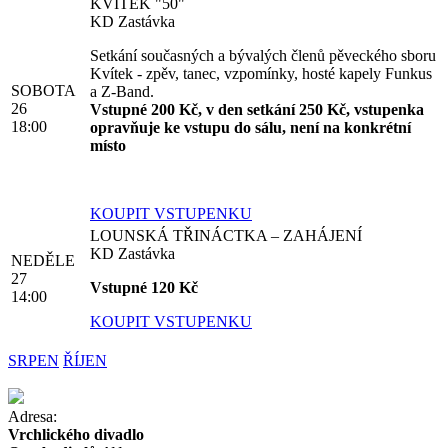
KVÍTEK "50"
KD Zastávka
Setkání současných a bývalých členů pěveckého sboru
Kvítek - zpěv, tanec, vzpomínky, hosté kapely Funkus
SOBOTA
a Z-Band.
26
Vstupné 200 Kč, v den setkání 250 Kč, vstupenka
18:00
opravňuje ke vstupu do sálu, není na konkrétní
místo
KOUPIT VSTUPENKU
LOUNSKÁ TŘINÁCTKA – ZAHÁJENÍ
KD Zastávka
NEDĚLE
27
Vstupné 120 Kč
14:00
KOUPIT VSTUPENKU
SRPEN
ŘÍJEN
Adresa:
Vrchlického divadlo