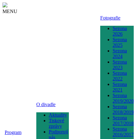
MENU
Fotografie
Sezona
2026
Sezona
2025
Sezona
2024
Sezona
2023
Sezona
2022
Sezona
2021
Sezona
2019/2020
O divadle
Sezona
2018/2019
Aktuality
Sezona
Tiskové
2017/2018
zprávy
Sezona
Podporují
Program
2016/2017
nás