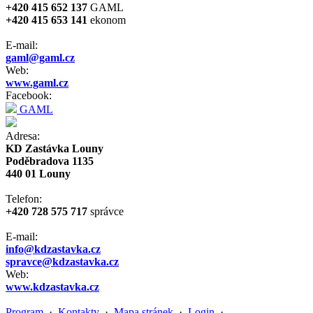
+420 415 652 137
GAML
+420 415 653 141
ekonom
E-mail:
gaml@gaml.cz
Web:
www.gaml.cz
Facebook:
GAML
Adresa:
KD Zastávka Louny
Poděbradova 1135
440 01 Louny
Telefon:
+420 728 575 717
správce
E-mail:
info@kdzastavka.cz
spravce@kdzastavka.cz
Web:
www.kdzastavka.cz
Program
·
Kontakty
·
Mapa stránek
·
Login
·