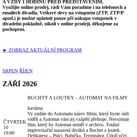
A VŽDY 1 HODINU PŘED PŘEDSTAVENÍM.
Využijte online prodej, rádi Vám poradíme i na telefonech a
emailech divadla. Veškeré slevy na vstupném (ZTP, ZTP/P
apod.) je možné uplatnit pouze při nákupu vstupenek v
divadelní pokladně, nikoli v online prodeji, děkujeme za
pochopení.
► ZOBRAZ AKTUÁLNÍ PROGRAM
SRPEN
ŘÍJEN
ZÁŘÍ 2026
BUCHTY A LOUTKY – AUTOMAT NA FILMY
kavárna
Vy zadáte do Automatu název filmu, který byste rádi
viděli a Automat vám jej vzápětí přehraje. Neexistuje
ČTVRTEK
film, který by Automat neměl v archivu. Totální
10
improvizační nasazení diváků a Buchet a loutek.
19:00
Delikatesy – Ptáci, Babička, Terminátor, Údolí včel,