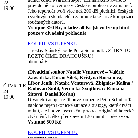
22
pravidelně koncertuje v České republice i v zahraničí.
19:00
Jeho repertoár tvoří více než 200 děl předních českých
i světových skladatelů a zahrnuje také nové kompozice
současných autorů.
Vstupné 350 Kč, mládež 50 Kč (slevu lze uplatnit
pouze v divadelní pokladně)
KOUPIT VSTUPENKU
Jaroslav Slánský podle Petra Schulhoffa: ZÍTRA TO
ROZTOČÍME, DRAHOUŠKU!
abonmá B
(Divadelní soubor Natalie Venturové – Valérie
Zawadská, Dušan Sitek, Kristýna Kociánová,
Libor Jeník, Natalie Venturová, Zbigniew Kalina /
ČTVRTEK
Radovan Snítil, Veronika Svojtková / Romana
24
Sittová, Daniel Koťan)
19:00
Divadelní adaptace filmové komedie Petra Schulhoffa
nabídne nejen ikonické situace a dialogy, které diváci
milují, ale i nové inscenační prvky a originální herecké
ztvárnění. Délka představení 120 minut + přestávka.
Vstupné 500 Kč
KOUPIT VSTUPENKU