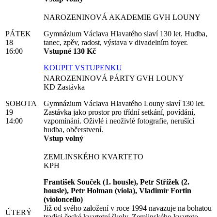
NAROZENINOVÁ AKADEMIE GVH LOUNY
PÁTEK
Gymnázium Václava Hlavatého slaví 130 let. Hudba,
18
tanec, zpěv, radost, výstava v divadelním foyer.
16:00
Vstupné 130 Kč
KOUPIT VSTUPENKU
NAROZENINOVÁ PÁRTY GVH LOUNY
KD Zastávka
SOBOTA
Gymnázium Václava Hlavatého Louny slaví 130 let.
19
Zastávka jako prostor pro třídní setkání, povídání,
14:00
vzpomínání. Oživlé i neoživlé fotografie, nerušící
hudba, občerstvení.
Vstup volný
ZEMLINSKÉHO KVARTETO
KPH
František Souček (1. housle), Petr Střížek (2.
housle), Petr Holman (viola), Vladimír Fortin
(violoncello)
Již od svého založení v roce 1994 navazuje na bohatou
ÚTERÝ
tradici české kvartetní školy. Zemlinského kvarteto