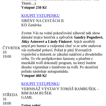
Titanic...).
Vstupné 250 Kč
KOUPIT VSTUPENKU
SIRÉNY NA CESTÁCH II.
KD Zastávka
Zveme Vás na volné pokračování zábavné talk show
dámské trojice hereček a zpěvaček
Sandry Pogodové,
Jitky Asterové a Lindy Finkové
. Jejich neotřelý
smysl pro humor a vzájemná chuť si ze sebe utahovat
ČTVRTEK
vás rozhodně pobaví. Pořad je plný šťavnatých
10
vyprávění a historek ze zákulisí natáčení a divadelního
19:00
světa. To vše prošpikováno šansony a písněmi z
muzikálů tvoří dokonalý program, na který budete
dlouho vzpomínat s úsměvem na tváři. Po skončení
pořadu následuje autogramiáda.
Vstupné 460 Kč
KOUPIT VSTUPENKU
VERNISÁŽ VÝSTAVY TOMÁŠ BAMBUŠEK –
BIM BAM BUŠEK
STŘEDA
GAML
16
18:00
Vstup volný