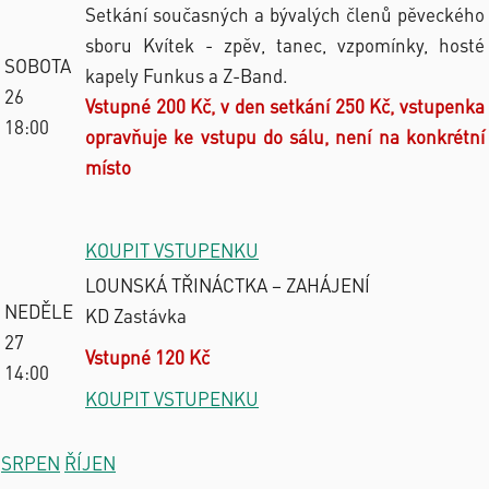
Setkání současných a bývalých členů pěveckého
sboru Kvítek - zpěv, tanec, vzpomínky, hosté
SOBOTA
kapely Funkus a Z-Band.
26
Vstupné 200 Kč, v den setkání 250 Kč, vstupenka
18:00
opravňuje ke vstupu do sálu, není na konkrétní
místo
KOUPIT VSTUPENKU
LOUNSKÁ TŘINÁCTKA – ZAHÁJENÍ
NEDĚLE
KD Zastávka
27
Vstupné 120 Kč
14:00
KOUPIT VSTUPENKU
SRPEN
ŘÍJEN