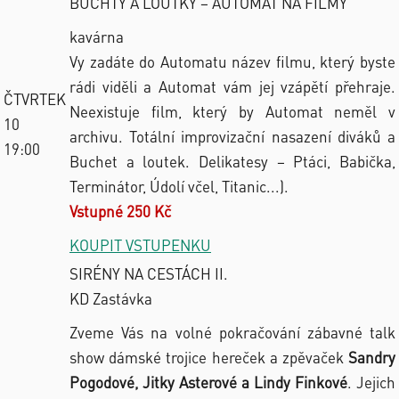
BUCHTY A LOUTKY – AUTOMAT NA FILMY
kavárna
Vy zadáte do Automatu název filmu, který byste
rádi viděli a Automat vám jej vzápětí přehraje.
ČTVRTEK
Neexistuje film, který by Automat neměl v
10
archivu. Totální improvizační nasazení diváků a
19:00
Buchet a loutek. Delikatesy – Ptáci, Babička,
Terminátor, Údolí včel, Titanic...).
Vstupné 250 Kč
KOUPIT VSTUPENKU
SIRÉNY NA CESTÁCH II.
KD Zastávka
Zveme Vás na volné pokračování zábavné talk
show dámské trojice hereček a zpěvaček
Sandry
Pogodové, Jitky Asterové a Lindy Finkové
. Jejich