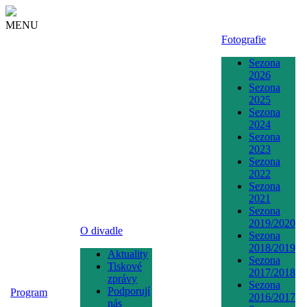
MENU
Fotografie
Sezona
2026
Sezona
2025
Sezona
2024
Sezona
2023
Sezona
2022
Sezona
2021
Sezona
2019/2020
O divadle
Sezona
2018/2019
Aktuality
Sezona
Tiskové
2017/2018
zprávy
Sezona
Podporují
Program
2016/2017
nás