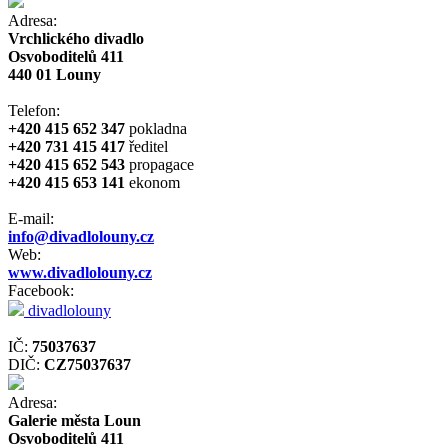
Adresa:
Vrchlického divadlo
Osvoboditelů 411
440 01 Louny
Telefon:
+420 415 652 347
pokladna
+420 731 415 417
ředitel
+420 415 652 543
propagace
+420 415 653 141
ekonom
E-mail:
info@divadlolouny.cz
Web:
www.divadlolouny.cz
Facebook:
divadlolouny
IČ:
75037637
DIČ:
CZ75037637
Adresa:
Galerie města Loun
Osvoboditelů 411