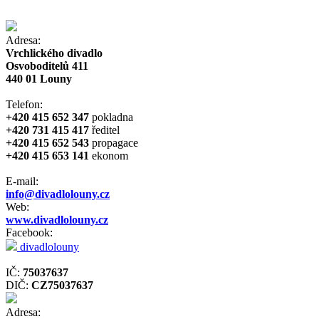
Adresa:
Vrchlického divadlo
Osvoboditelů 411
440 01 Louny
Telefon:
+420 415 652 347
pokladna
+420 731 415 417
ředitel
+420 415 652 543
propagace
+420 415 653 141
ekonom
E-mail:
info@divadlolouny.cz
Web:
www.divadlolouny.cz
Facebook:
divadlolouny
IČ:
75037637
DIČ:
CZ75037637
Adresa: