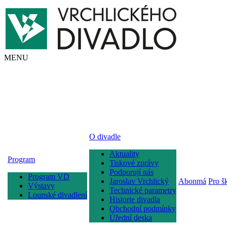
MENU
O divadle
Aktuality
Program
Tiskové zprávy
Podporují nás
Program VD
Jaroslav Vrchlický
Abonmá
Pro š
Výstavy
Technické parametry
Lounské divadlení
Historie divadla
Obchodní podmínky
Úřední deska