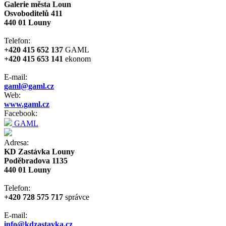
Galerie města Loun
Osvoboditelů 411
440 01 Louny
Telefon:
+420 415 652 137
GAML
+420 415 653 141
ekonom
E-mail:
gaml@gaml.cz
Web:
www.gaml.cz
Facebook:
GAML
Adresa:
KD Zastávka Louny
Poděbradova 1135
440 01 Louny
Telefon:
+420 728 575 717
správce
E-mail:
info@kdzastavka.cz