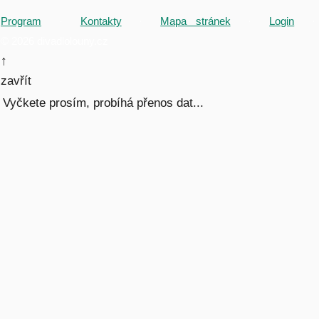
Program
·
Kontakty
·
Mapa stránek
·
Login
·
© 2026 divadlolouny.cz
↑
zavřít
Vyčkete prosím, probíhá přenos dat...