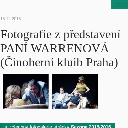
2003/
15.12.2015
Fotografie z představení
PANÍ WARRENOVÁ
(Činoherní kluib Praha)
< všechny fotogalerie stránky
Sezona 2015/2016