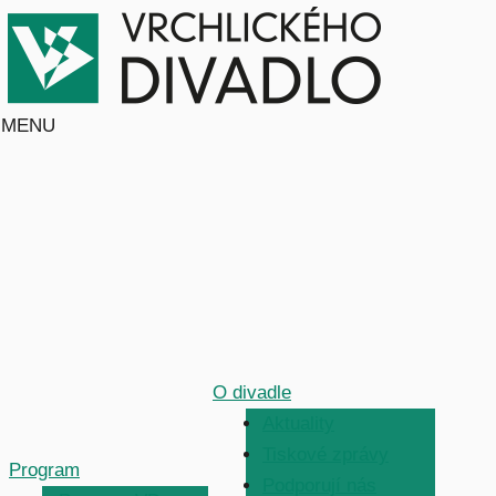
MENU
O divadle
Aktuality
Tiskové zprávy
Program
Podporují nás