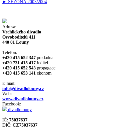
► SEZONA 2003/2004
Adresa:
Vrchlického divadlo
Osvoboditelů 411
440 01 Louny
Telefon:
+420 415 652 347
pokladna
+420 731 415 417
ředitel
+420 415 652 543
propagace
+420 415 653 141
ekonom
E-mail:
info@divadlolouny.cz
Web:
www.divadlolouny.cz
Facebook:
divadlolouny
IČ:
75037637
DIČ:
CZ75037637