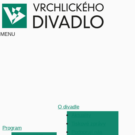
MENU
O divadle
Aktuality
Tiskové zprávy
Program
Podporují nás