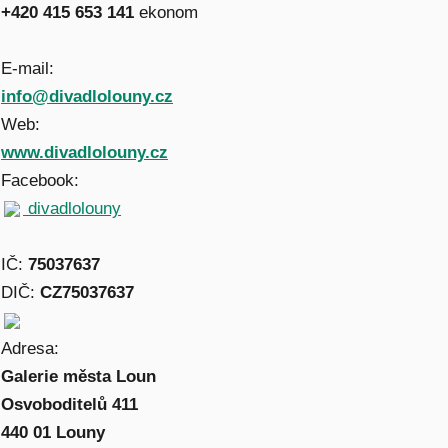
+420 415 653 141
ekonom
E-mail:
info@divadlolouny.cz
Web:
www.divadlolouny.cz
Facebook:
divadlolouny
IČ:
75037637
DIČ:
CZ75037637
Adresa:
Galerie města Loun
Osvoboditelů 411
440 01 Louny