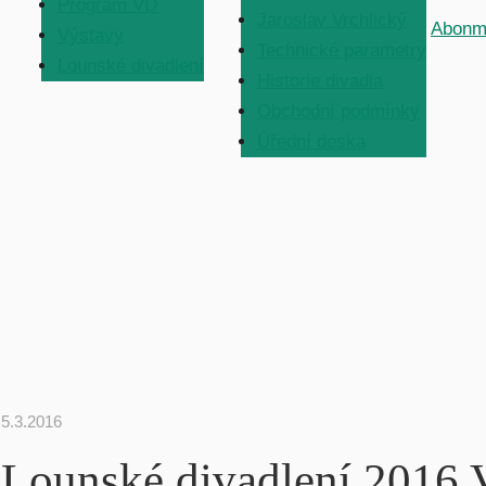
Program VD
Jaroslav Vrchlický
Abonm
Výstavy
Technické parametry
Lounské divadlení
Historie divadla
Obchodní podmínky
Úřední deska
5.3.2016
Lounské divadlení 201