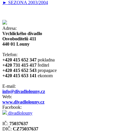
► SEZONA 2003/2004
Adresa:
Vrchlického divadlo
Osvoboditelů 411
440 01 Louny
Telefon:
+420 415 652 347
pokladna
+420 731 415 417
ředitel
+420 415 652 543
propagace
+420 415 653 141
ekonom
E-mail:
info@divadlolouny.cz
Web:
www.divadlolouny.cz
Facebook:
divadlolouny
IČ:
75037637
DIČ:
CZ75037637