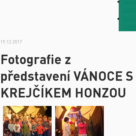
Sezo
2004
Sezo
2003
19.12.2017
Fotografie z
představení VÁNOCE S
KREJČÍKEM HONZOU