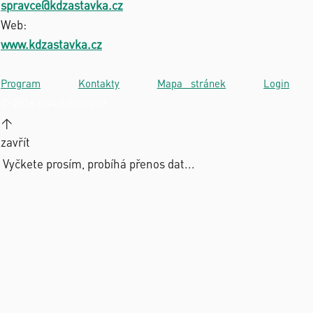
spravce@kdzastavka.cz
Web:
www.kdzastavka.cz
Program
·
Kontakty
·
Mapa stránek
·
Login
·
© 2026 divadlolouny.cz
↑
zavřít
Vyčkete prosím, probíhá přenos dat...