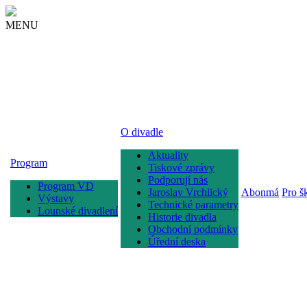
MENU
O divadle
Aktuality
Program
Tiskové zprávy
Podporují nás
Program VD
Jaroslav Vrchlický
Abonmá
Pro š
Výstavy
Technické parametry
Lounské divadlení
Historie divadla
Obchodní podmínky
Úřední deska