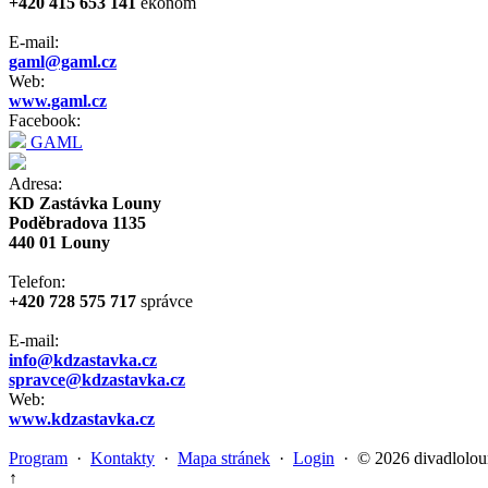
+420 415 653 141
ekonom
E-mail:
gaml@gaml.cz
Web:
www.gaml.cz
Facebook:
GAML
Adresa:
KD Zastávka Louny
Poděbradova 1135
440 01 Louny
Telefon:
+420 728 575 717
správce
E-mail:
info@kdzastavka.cz
spravce@kdzastavka.cz
Web:
www.kdzastavka.cz
Program
·
Kontakty
·
Mapa stránek
·
Login
· © 2026 divadlolou
↑