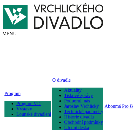
MENU
O divadle
Aktuality
Program
Tiskové zprávy
Podporují nás
Program VD
Jaroslav Vrchlický
Abonmá
Pro š
Výstavy
Technické parametry
Lounské divadlení
Historie divadla
Obchodní podmínky
Úřední deska