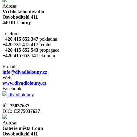
Adresa:
Vrchlického divadlo
Osvoboditelů 411
440 01 Louny
Telefon:
+420 415 652 347
pokladna
+420 731 415 417
ředitel
+420 415 652 543
propagace
+420 415 653 141
ekonom
E-mail:
info@divadlolouny.cz
Web:
www.divadlolouny.cz
Facebook:
divadlolouny
IČ:
75037637
DIČ:
CZ75037637
Adresa:
Galerie města Loun
Osvoboditelů 411