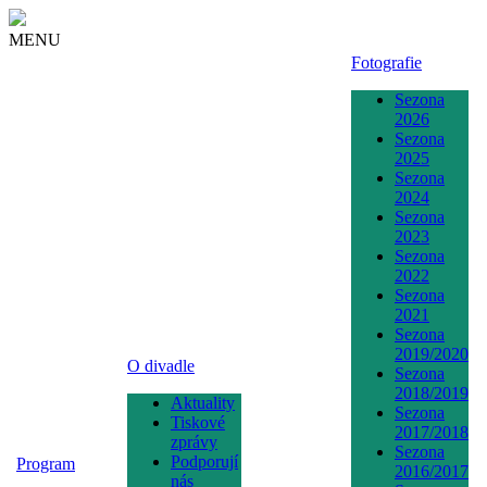
MENU
Fotografie
Sezona
2026
Sezona
2025
Sezona
2024
Sezona
2023
Sezona
2022
Sezona
2021
Sezona
2019/2020
O divadle
Sezona
2018/2019
Aktuality
Sezona
Tiskové
2017/2018
zprávy
Sezona
Podporují
Program
2016/2017
nás