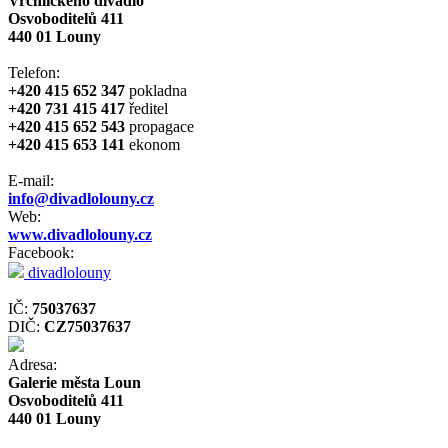
Vrchlického divadlo
Osvoboditelů 411
440 01 Louny
Telefon:
+420 415 652 347
pokladna
+420 731 415 417
ředitel
+420 415 652 543
propagace
+420 415 653 141
ekonom
E-mail:
info@divadlolouny.cz
Web:
www.divadlolouny.cz
Facebook:
divadlolouny
IČ:
75037637
DIČ:
CZ75037637
Adresa:
Galerie města Loun
Osvoboditelů 411
440 01 Louny