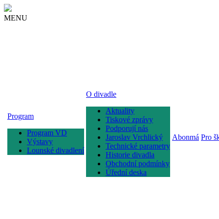
MENU
O divadle
Aktuality
Program
Tiskové zprávy
Podporují nás
Program VD
Jaroslav Vrchlický
Abonmá
Pro š
Výstavy
Technické parametry
Lounské divadlení
Historie divadla
Obchodní podmínky
Úřední deska