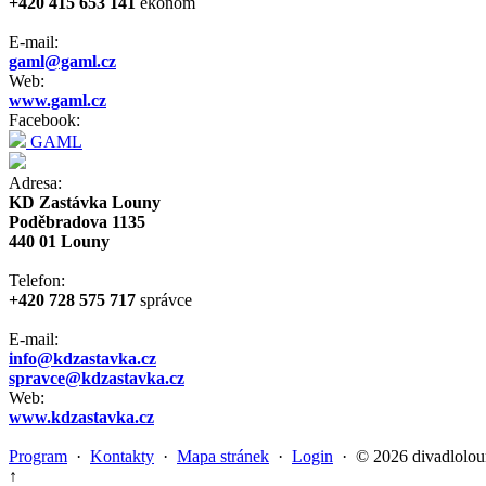
+420 415 653 141
ekonom
E-mail:
gaml@gaml.cz
Web:
www.gaml.cz
Facebook:
GAML
Adresa:
KD Zastávka Louny
Poděbradova 1135
440 01 Louny
Telefon:
+420 728 575 717
správce
E-mail:
info@kdzastavka.cz
spravce@kdzastavka.cz
Web:
www.kdzastavka.cz
Program
·
Kontakty
·
Mapa stránek
·
Login
· © 2026 divadlolou
↑