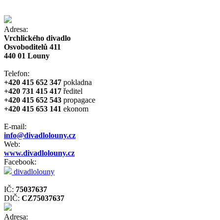
Adresa:
Vrchlického divadlo
Osvoboditelů 411
440 01 Louny
Telefon:
+420 415 652 347
pokladna
+420 731 415 417
ředitel
+420 415 652 543
propagace
+420 415 653 141
ekonom
E-mail:
info@divadlolouny.cz
Web:
www.divadlolouny.cz
Facebook:
divadlolouny
IČ:
75037637
DIČ:
CZ75037637
Adresa: