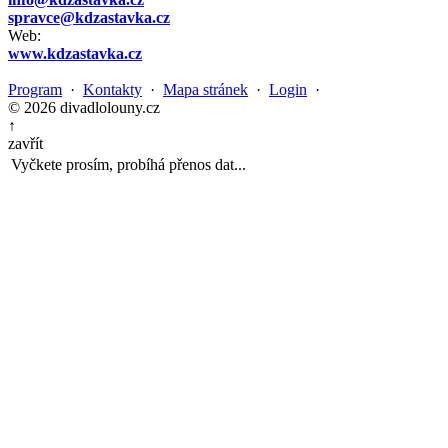
spravce@kdzastavka.cz
Web:
www.kdzastavka.cz
Program
·
Kontakty
·
Mapa stránek
·
Login
·
© 2026 divadlolouny.cz
↑
zavřít
Vyčkete prosím, probíhá přenos dat...