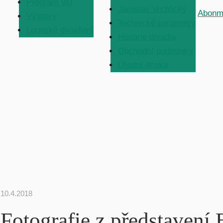
Program VD
Jaroslav Vrchlický
Abonm
Výstavy
Technické parametry
Lounské divadlení
Historie divadla
Obchodní podmínky
Úřední deska
10.4.2018
Fotografie z předsta