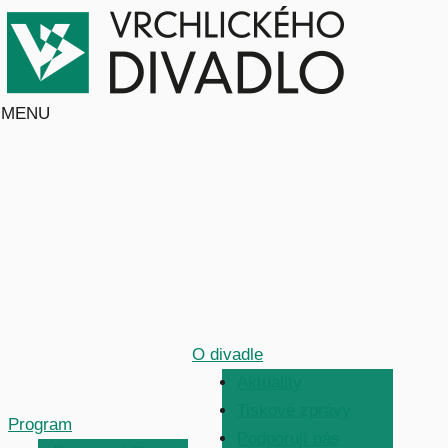
MENU
O divadle
Aktuality
Tiskové zprávy
Program
Podporují nás