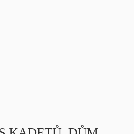
PLES KADETŮ, DŮM