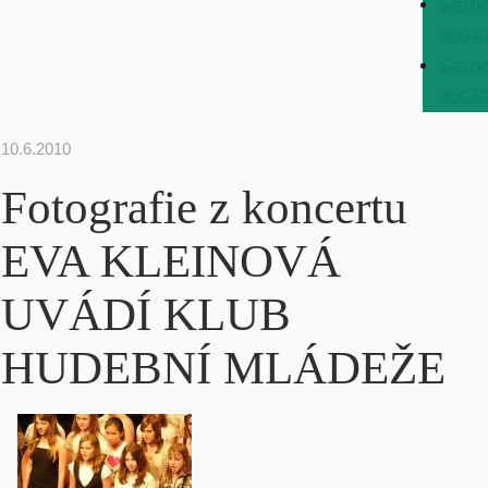
Sezo
2004/
Sezo
2003/
10.6.2010
Fotografie z koncertu
EVA KLEINOVÁ
UVÁDÍ KLUB
HUDEBNÍ MLÁDEŽE