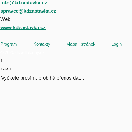
info@kdzastavka.cz
spravce@kdzastavka.cz
Web:
www.kdzastavka.cz
Program
·
Kontakty
·
Mapa stránek
·
Login
·
© 2026 divadlolouny.cz
↑
zavřít
Vyčkete prosím, probíhá přenos dat...