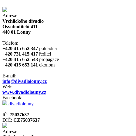
Adresa:
Vrchlického divadlo
Osvoboditelů 411
440 01 Louny
Telefon:
+420 415 652 347
pokladna
+420 731 415 417
ředitel
+420 415 652 543
propagace
+420 415 653 141
ekonom
E-mail:
info@divadlolouny.cz
Web:
www.divadlolouny.cz
Facebook:
divadlolouny
IČ:
75037637
DIČ:
CZ75037637
Adresa: