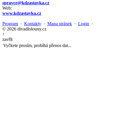
spravce@kdzastavka.cz
Web:
www.kdzastavka.cz
Program
·
Kontakty
·
Mapa stránek
·
Login
·
© 2026 divadlolouny.cz
↑
zavřít
Vyčkete prosím, probíhá přenos dat...