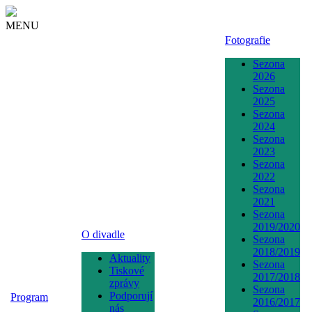
MENU
Fotografie
Sezona
2026
Sezona
2025
Sezona
2024
Sezona
2023
Sezona
2022
Sezona
2021
Sezona
2019/2020
O divadle
Sezona
2018/2019
Aktuality
Sezona
Tiskové
2017/2018
zprávy
Sezona
Podporují
Program
2016/2017
nás