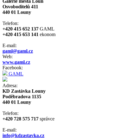
Galerie města Loun
Osvoboditelů 411
440 01 Louny
Telefon:
+420 415 652 137
GAML
+420 415 653 141
ekonom
E-mail:
gaml@gaml.cz
Web:
www.gaml.cz
Facebook:
GAML
Adresa:
KD Zastávka Louny
Poděbradova 1135
440 01 Louny
Telefon:
+420 728 575 717
správce
E-mail:
info@kdzastavka.cz