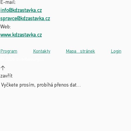
E-mail:
info@kdzastavka.cz
spravce@kdzastavka.cz
Web:
www.kdzastavka.cz
Program
·
Kontakty
·
Mapa stránek
·
Login
·
© 2026 divadlolouny.cz
↑
zavřít
Vyčkete prosím, probíhá přenos dat...