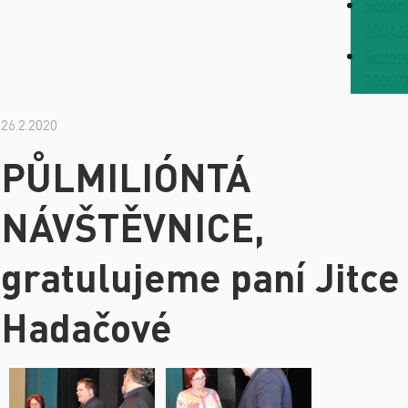
Sezon
2004/
Sezon
2003/
26.2.2020
PŮLMILIÓNTÁ
NÁVŠTĚVNICE,
gratulujeme paní Jitce
Hadačové