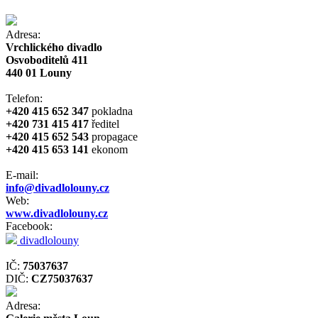
Adresa:
Vrchlického divadlo
Osvoboditelů 411
440 01 Louny
Telefon:
+420 415 652 347
pokladna
+420 731 415 417
ředitel
+420 415 652 543
propagace
+420 415 653 141
ekonom
E-mail:
info@divadlolouny.cz
Web:
www.divadlolouny.cz
Facebook:
divadlolouny
IČ:
75037637
DIČ:
CZ75037637
Adresa: