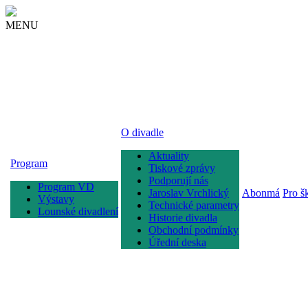
MENU
O divadle
Aktuality
Program
Tiskové zprávy
Podporují nás
Program VD
Jaroslav Vrchlický
Abonmá
Pro š
Výstavy
Technické parametry
Lounské divadlení
Historie divadla
Obchodní podmínky
Úřední deska