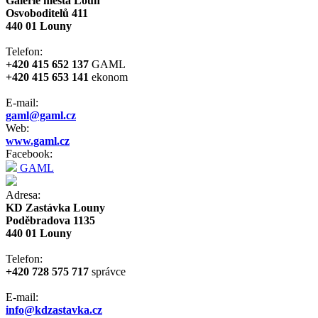
Galerie města Loun
Osvoboditelů 411
440 01 Louny
Telefon:
+420 415 652 137
GAML
+420 415 653 141
ekonom
E-mail:
gaml@gaml.cz
Web:
www.gaml.cz
Facebook:
GAML
Adresa:
KD Zastávka Louny
Poděbradova 1135
440 01 Louny
Telefon:
+420 728 575 717
správce
E-mail:
info@kdzastavka.cz