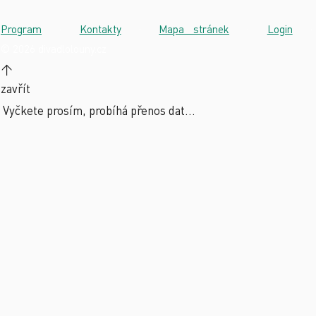
Program
·
Kontakty
·
Mapa stránek
·
Login
·
© 2026 divadlolouny.cz
↑
zavřít
Vyčkete prosím, probíhá přenos dat...