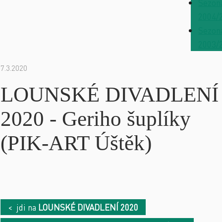
Sezon
2004/
Sezon
2003/
7.3.2020
LOUNSKÉ DIVADLENÍ
2020 - Geriho šuplíky
(PIK-ART Úštěk)
< jdi na
LOUNSKÉ DIVADLENÍ 2020