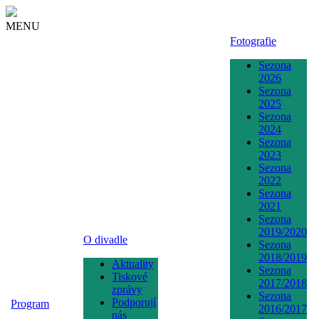
MENU
Fotografie
Sezona
2026
Sezona
2025
Sezona
2024
Sezona
2023
Sezona
2022
Sezona
2021
Sezona
2019/2020
O divadle
Sezona
2018/2019
Aktuality
Sezona
Tiskové
2017/2018
zprávy
Sezona
Podporují
Program
2016/2017
nás