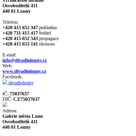
Vrchlického divadlo
Osvoboditelů 411
440 01 Louny
Telefon:
+420 415 652 347
pokladna
+420 731 415 417
ředitel
+420 415 652 543
propagace
+420 415 653 141
ekonom
E-mail:
info@divadlolouny.cz
Web:
www.divadlolouny.cz
Facebook:
divadlolouny
IČ:
75037637
DIČ:
CZ75037637
Adresa:
Galerie města Loun
Osvoboditelů 411
440 01 Louny