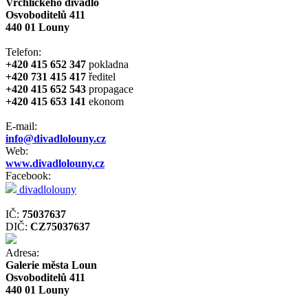
Vrchlického divadlo
Osvoboditelů 411
440 01 Louny
Telefon:
+420 415 652 347
pokladna
+420 731 415 417
ředitel
+420 415 652 543
propagace
+420 415 653 141
ekonom
E-mail:
info@divadlolouny.cz
Web:
www.divadlolouny.cz
Facebook:
divadlolouny
IČ:
75037637
DIČ:
CZ75037637
Adresa:
Galerie města Loun
Osvoboditelů 411
440 01 Louny