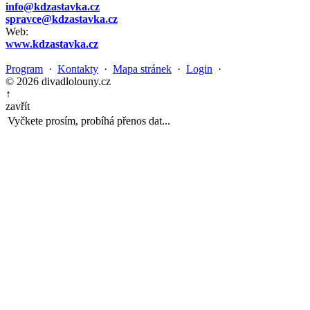
info@kdzastavka.cz
spravce@kdzastavka.cz
Web:
www.kdzastavka.cz
Program
·
Kontakty
·
Mapa stránek
·
Login
·
© 2026 divadlolouny.cz
↑
zavřít
Vyčkete prosím, probíhá přenos dat...