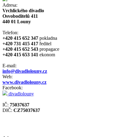
Adresa:
Vrchlického divadlo
Osvoboditelů 411
440 01 Louny
Telefon:
+420 415 652 347
pokladna
+420 731 415 417
ředitel
+420 415 652 543
propagace
+420 415 653 141
ekonom
E-mail:
info@divadlolouny.cz
Web:
www.divadlolouny.cz
Facebook:
divadlolouny
IČ:
75037637
DIČ:
CZ75037637