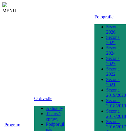
MENU
Fotografie
Sezona
2026
Sezona
2025
Sezona
2024
Sezona
2023
Sezona
2022
Sezona
2021
Sezona
2019/2020
O divadle
Sezona
2018/2019
Aktuality
Sezona
Tiskové
2017/2018
zprávy
Sezona
Podporují
Program
2016/2017
nás