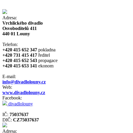
Adresa:
Vrchlického divadlo
Osvoboditelů 411
440 01 Louny
Telefon:
+420 415 652 347
pokladna
+420 731 415 417
ředitel
+420 415 652 543
propagace
+420 415 653 141
ekonom
E-mail:
info@divadlolouny.cz
Web:
www.divadlolouny.cz
Facebook:
divadlolouny
IČ:
75037637
DIČ:
CZ75037637
Adresa: