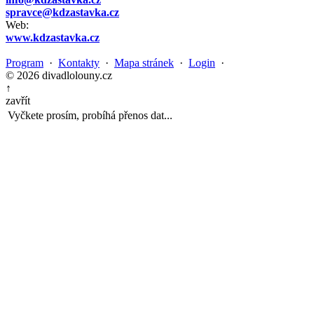
spravce@kdzastavka.cz
Web:
www.kdzastavka.cz
Program
·
Kontakty
·
Mapa stránek
·
Login
·
© 2026 divadlolouny.cz
↑
zavřít
Vyčkete prosím, probíhá přenos dat...