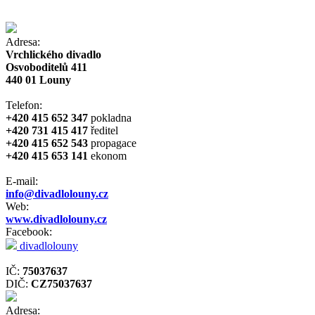
Adresa:
Vrchlického divadlo
Osvoboditelů 411
440 01 Louny
Telefon:
+420 415 652 347
pokladna
+420 731 415 417
ředitel
+420 415 652 543
propagace
+420 415 653 141
ekonom
E-mail:
info@divadlolouny.cz
Web:
www.divadlolouny.cz
Facebook:
divadlolouny
IČ:
75037637
DIČ:
CZ75037637
Adresa: