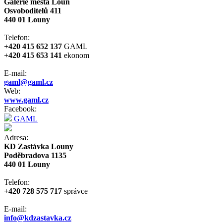
Galerie města Loun
Osvoboditelů 411
440 01 Louny
Telefon:
+420 415 652 137
GAML
+420 415 653 141
ekonom
E-mail:
gaml@gaml.cz
Web:
www.gaml.cz
Facebook:
GAML
Adresa:
KD Zastávka Louny
Poděbradova 1135
440 01 Louny
Telefon:
+420 728 575 717
správce
E-mail:
info@kdzastavka.cz