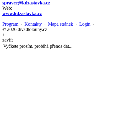
spravce@kdzastavka.cz
Web:
www.kdzastavka.cz
Program
·
Kontakty
·
Mapa stránek
·
Login
·
© 2026 divadlolouny.cz
↑
zavřít
Vyčkete prosím, probíhá přenos dat...