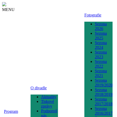
MENU
Fotografie
Sezona
2026
Sezona
2025
Sezona
2024
Sezona
2023
Sezona
2022
Sezona
2021
Sezona
2019/2020
O divadle
Sezona
2018/2019
Aktuality
Sezona
Tiskové
2017/2018
zprávy
Sezona
Podporují
Program
2016/2017
nás