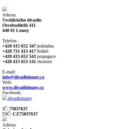
Adresa:
Vrchlického divadlo
Osvoboditelů 411
440 01 Louny
Telefon:
+420 415 652 347
pokladna
+420 731 415 417
ředitel
+420 415 652 543
propagace
+420 415 653 141
ekonom
E-mail:
info@divadlolouny.cz
Web:
www.divadlolouny.cz
Facebook:
divadlolouny
IČ:
75037637
DIČ:
CZ75037637
Adresa: