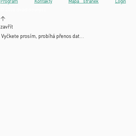
Program
·
Kontakty
·
Mapa stránek
·
Login
·
© 2026 divadlolouny.cz
↑
zavřít
Vyčkete prosím, probíhá přenos dat...