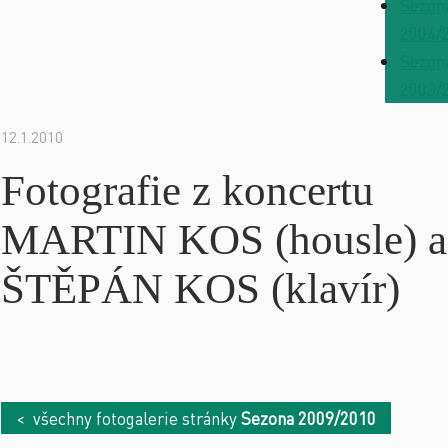
Sezon
2004/
Sezon
2003/
12.1.2010
Fotografie z koncertu
MARTIN KOS (housle) a
ŠTĚPÁN KOS (klavír)
< všechny fotogalerie stránky
Sezona 2009/2010