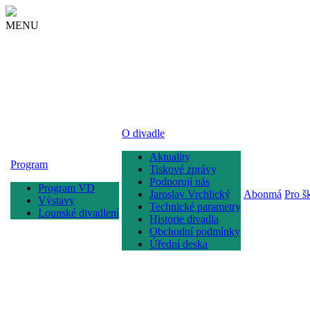
MENU
O divadle
Aktuality
Program
Tiskové zprávy
Podporují nás
Program VD
Jaroslav Vrchlický
Abonmá
Pro š
Výstavy
Technické parametry
Lounské divadlení
Historie divadla
Obchodní podmínky
Úřední deska