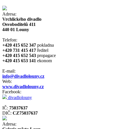
Adresa:
Vrchlického divadlo
Osvoboditelů 411
440 01 Louny
Telefon:
+420 415 652 347
pokladna
+420 731 415 417
ředitel
+420 415 652 543
propagace
+420 415 653 141
ekonom
E-mail:
info@divadlolouny.cz
Web:
www.divadlolouny.cz
Facebook:
divadlolouny
IČ:
75037637
DIČ:
CZ75037637
Adresa: