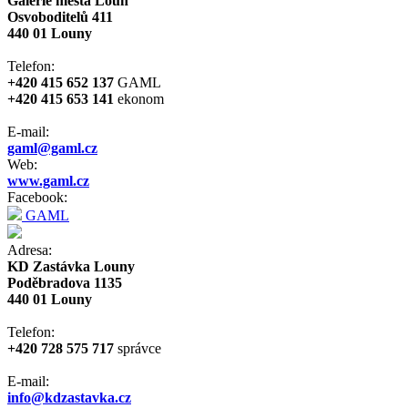
Galerie města Loun
Osvoboditelů 411
440 01 Louny
Telefon:
+420 415 652 137
GAML
+420 415 653 141
ekonom
E-mail:
gaml@gaml.cz
Web:
www.gaml.cz
Facebook:
GAML
Adresa:
KD Zastávka Louny
Poděbradova 1135
440 01 Louny
Telefon:
+420 728 575 717
správce
E-mail:
info@kdzastavka.cz