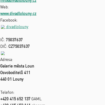
info@divadlolouny.cz
Web:
www.divadlolouny.cz
Facebook:
divadlolouny
IČ:
75037637
DIČ:
CZ75037637
Adresa:
Galerie města Loun
Osvoboditelů 411
440 01 Louny
Telefon:
+420 415 652 137
GAML