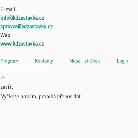
E-mail:
info@kdzastavka.cz
spravce@kdzastavka.cz
Web:
www.kdzastavka.cz
Program
·
Kontakty
·
Mapa stránek
·
Login
·
© 2026 divadlolouny.cz
↑
zavřít
Vyčkete prosím, probíhá přenos dat...