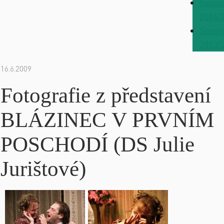
Sezon
2004/
Sezon
2003/
16.6.2009
Fotografie z představení
BLÁZINEC V PRVNÍM
POSCHODÍ (DS Julie
Jurištové)