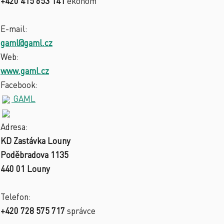
+420 415 653 141
ekonom
E-mail:
gaml@gaml.cz
Web:
www.gaml.cz
Facebook:
GAML
Adresa:
KD Zastávka Louny
Poděbradova 1135
440 01 Louny
Telefon:
+420 728 575 717
správce