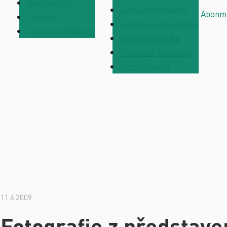
Program VD
Jaroslav Vrchlický
Abonm
Výstavy
Technické parametry
Lounské divadlení
Historie divadla
Obchodní podmínky
Úřední deska
11.6.2009
Fotografie z představe