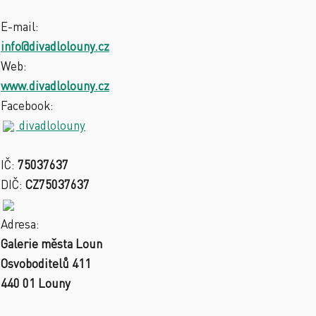
E-mail:
info@divadlolouny.cz
Web:
www.divadlolouny.cz
Facebook:
divadlolouny
IČ:
75037637
DIČ:
CZ75037637
Adresa:
Galerie města Loun
Osvoboditelů 411
440 01 Louny