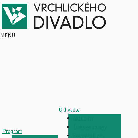
MENU
O divadle
Aktuality
Tiskové zprávy
Program
Podporují nás