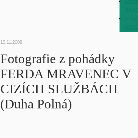
Sezo
2004/
Sezo
2003/
19.11.2008
Fotografie z pohádky
FERDA MRAVENEC V
CIZÍCH SLUŽBÁCH
(Duha Polná)