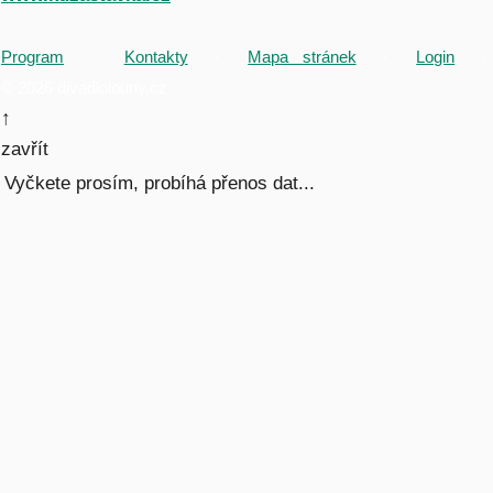
Program
·
Kontakty
·
Mapa stránek
·
Login
·
© 2026 divadlolouny.cz
↑
zavřít
Vyčkete prosím, probíhá přenos dat...