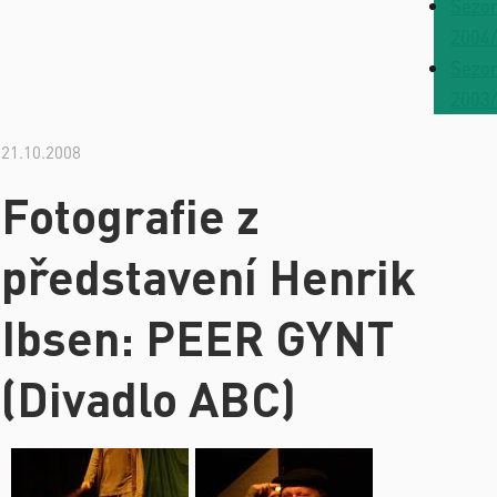
Sezo
2004
Sezo
2003
21.10.2008
Fotografie z
představení Henrik
Ibsen: PEER GYNT
(Divadlo ABC)