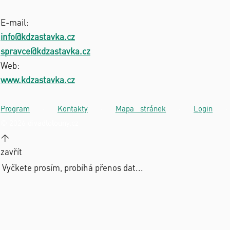
E-mail:
info@kdzastavka.cz
spravce@kdzastavka.cz
Web:
www.kdzastavka.cz
Program
·
Kontakty
·
Mapa stránek
·
Login
·
© 2026 divadlolouny.cz
↑
zavřít
Vyčkete prosím, probíhá přenos dat...