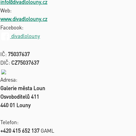
info@divadlolouny.cz
Web:
www.divadlolouny.cz
Facebook:
divadlolouny
IČ:
75037637
DIČ:
CZ75037637
Adresa:
Galerie města Loun
Osvoboditelů 411
440 01 Louny
Telefon:
+420 415 652 137
GAML