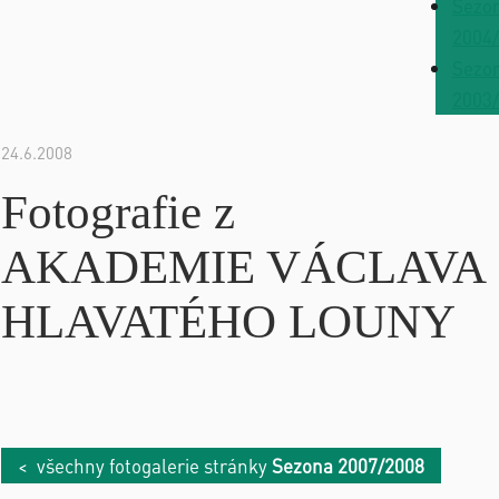
Sezo
2004
Sezo
2003
24.6.2008
Fotografie z
AKADEMIE VÁCLAVA
HLAVATÉHO LOUNY
< všechny fotogalerie stránky
Sezona 2007/2008