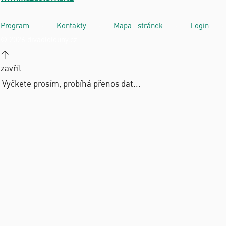
Program
·
Kontakty
·
Mapa stránek
·
Login
·
© 2026 divadlolouny.cz
↑
zavřít
Vyčkete prosím, probíhá přenos dat...