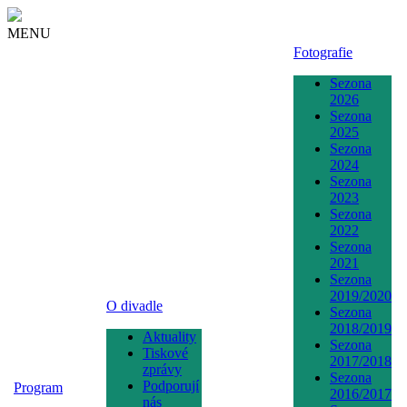
MENU
Fotografie
Sezona
2026
Sezona
2025
Sezona
2024
Sezona
2023
Sezona
2022
Sezona
2021
Sezona
2019/2020
O divadle
Sezona
2018/2019
Aktuality
Sezona
Tiskové
2017/2018
zprávy
Sezona
Podporují
Program
2016/2017
nás