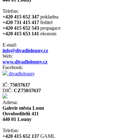
Telefon:
+420 415 652 347
pokladna
+420 731 415 417
ředitel
+420 415 652 543
propagace
+420 415 653 141
ekonom
E-mail:
info@divadlolouny.cz
Web:
www.divadlolouny.cz
Facebook:
divadlolouny
IČ:
75037637
DIČ:
CZ75037637
Adresa:
Galerie města Loun
Osvoboditelů 411
440 01 Louny
Telefon:
+420 415 652 137
GAML