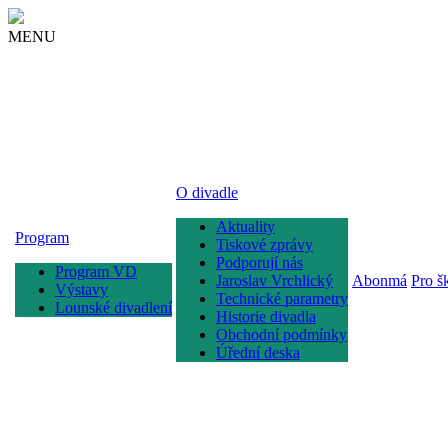
MENU
O divadle
Aktuality
Program
Tiskové zprávy
Podporují nás
Program VD
Jaroslav Vrchlický
Abonmá
Pro š
Výstavy
Technické parametry
Lounské divadlení
Historie divadla
Obchodní podmínky
Úřední deska