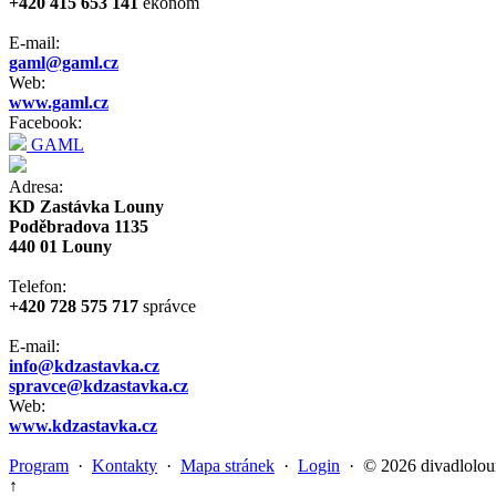
+420 415 653 141
ekonom
E-mail:
gaml@gaml.cz
Web:
www.gaml.cz
Facebook:
GAML
Adresa:
KD Zastávka Louny
Poděbradova 1135
440 01 Louny
Telefon:
+420 728 575 717
správce
E-mail:
info@kdzastavka.cz
spravce@kdzastavka.cz
Web:
www.kdzastavka.cz
Program
·
Kontakty
·
Mapa stránek
·
Login
· © 2026 divadlolou
↑