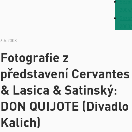
Sezo
2004
Sezo
2003
6.5.2008
Fotografie z
představení Cervantes
& Lasica & Satinský:
DON QUIJOTE (Divadlo
Kalich)