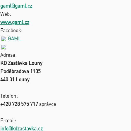
gaml@gaml.cz
Web:
www.gaml.cz
Facebook:
GAML
Adresa:
KD Zastávka Louny
Poděbradova 1135
440 01 Louny
Telefon:
+420 728 575 717
správce
E-mail:
info@kdzastavka.cz