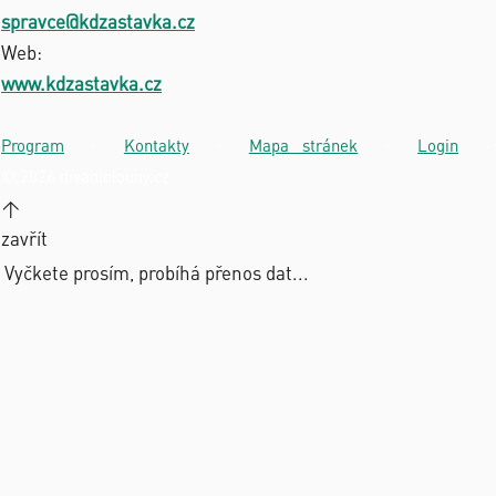
spravce@kdzastavka.cz
Web:
www.kdzastavka.cz
Program
·
Kontakty
·
Mapa stránek
·
Login
·
© 2026 divadlolouny.cz
↑
zavřít
Vyčkete prosím, probíhá přenos dat...