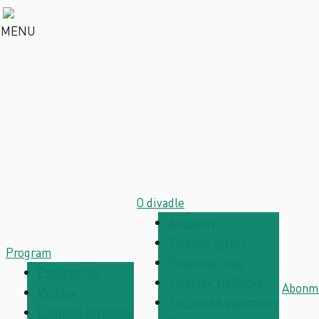
MENU
O divadle
Aktuality
Tiskové zprávy
Program
Podporují nás
Program VD
Jaroslav Vrchlický
Abonm
Výstavy
Technické parametry
Lounské divadlení