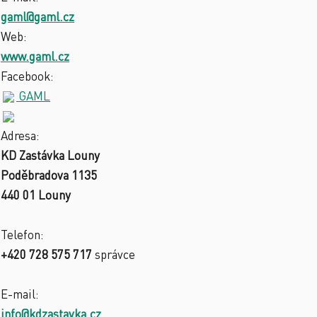
gaml@gaml.cz
Web:
www.gaml.cz
Facebook:
GAML
Adresa:
KD Zastávka Louny
Poděbradova 1135
440 01 Louny
Telefon:
+420 728 575 717
správce
E-mail:
info@kdzastavka.cz