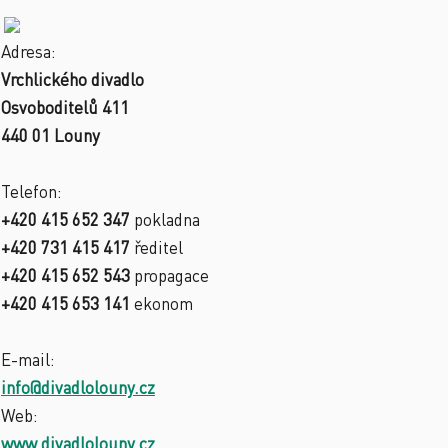
Adresa:
Vrchlického divadlo
Osvoboditelů 411
440 01 Louny
Telefon:
+420 415 652 347
pokladna
+420 731 415 417
ředitel
+420 415 652 543
propagace
+420 415 653 141
ekonom
E-mail:
info@divadlolouny.cz
Web:
www.divadlolouny.cz