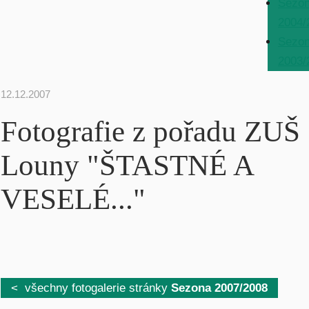
Sezo
2004/
Sezo
2003/
12.12.2007
Fotografie z pořadu ZUŠ
Louny "ŠTASTNÉ A
VESELÉ..."
< všechny fotogalerie stránky
Sezona 2007/2008