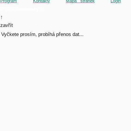
Program
·
Kontakty
·
Mapa stránek
·
Login
·
© 2026 divadlolouny.cz
↑
zavřít
Vyčkete prosím, probíhá přenos dat...