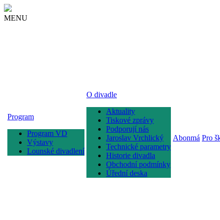
MENU
O divadle
Aktuality
Program
Tiskové zprávy
Podporují nás
Program VD
Jaroslav Vrchlický
Abonmá
Pro š
Výstavy
Technické parametry
Lounské divadlení
Historie divadla
Obchodní podmínky
Úřední deska