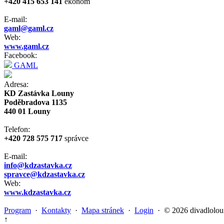
+420 415 653 141
ekonom
E-mail:
gaml@gaml.cz
Web:
www.gaml.cz
Facebook:
GAML
Adresa:
KD Zastávka Louny
Poděbradova 1135
440 01 Louny
Telefon:
+420 728 575 717
správce
E-mail:
info@kdzastavka.cz
spravce@kdzastavka.cz
Web:
www.kdzastavka.cz
Program
·
Kontakty
·
Mapa stránek
·
Login
· © 2026 divadlolou
↑