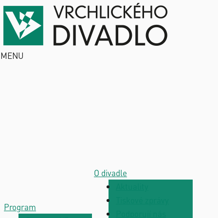
MENU
O divadle
Aktuality
Tiskové zprávy
Program
Podporují nás