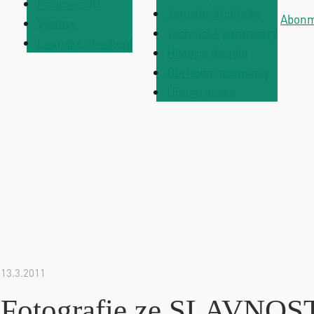
Program VD
Jaroslav Vrchlický
Abon
Výstavy
Technické parametry
Lounské divadlení
Historie divadla
Obchodní podmínky
Úřední deska
13.3.2011
Fotografie ze SLAV