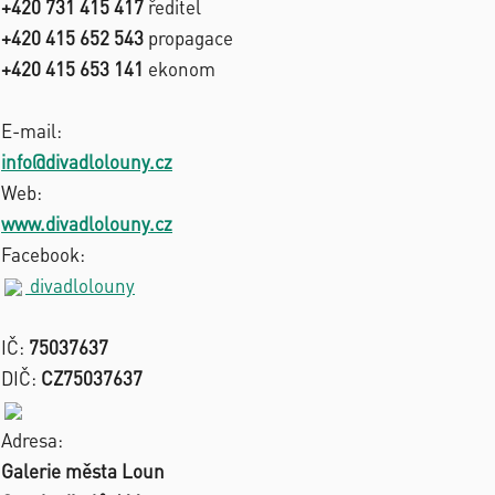
+420 731 415 417
ředitel
+420 415 652 543
propagace
+420 415 653 141
ekonom
E-mail:
info@divadlolouny.cz
Web:
www.divadlolouny.cz
Facebook:
divadlolouny
IČ:
75037637
DIČ:
CZ75037637
Adresa:
Galerie města Loun