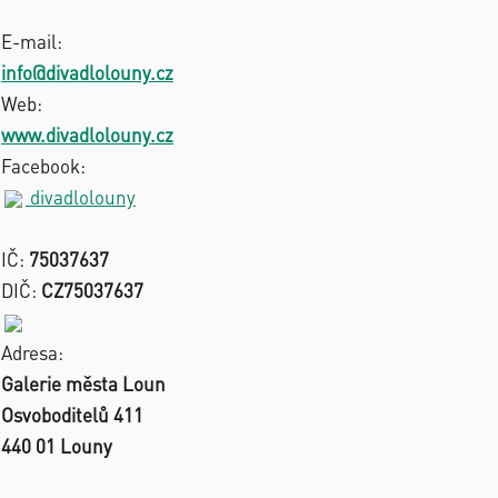
E-mail:
info@divadlolouny.cz
Web:
www.divadlolouny.cz
Facebook:
divadlolouny
IČ:
75037637
DIČ:
CZ75037637
Adresa:
Galerie města Loun
Osvoboditelů 411
440 01 Louny