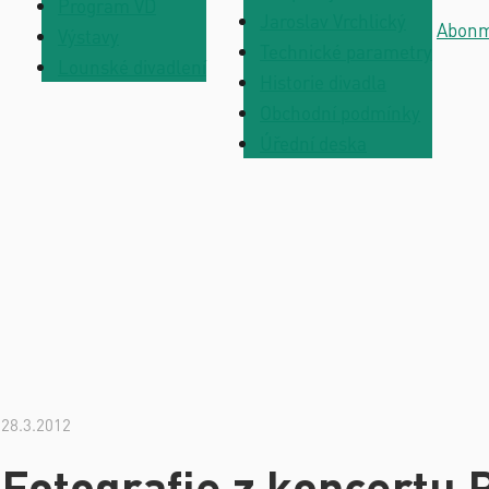
Program VD
Jaroslav Vrchlický
Abon
Výstavy
Technické parametry
Lounské divadlení
Historie divadla
Obchodní podmínky
Úřední deska
28.3.2012
Fotografie z koncer