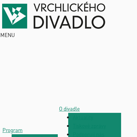
MENU
O divadle
Aktuality
Tiskové zprávy
Program
Podporují nás