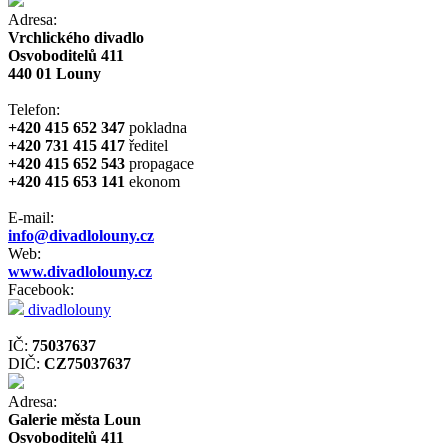
Adresa:
Vrchlického divadlo
Osvoboditelů 411
440 01 Louny
Telefon:
+420 415 652 347
pokladna
+420 731 415 417
ředitel
+420 415 652 543
propagace
+420 415 653 141
ekonom
E-mail:
info@divadlolouny.cz
Web:
www.divadlolouny.cz
Facebook:
divadlolouny
IČ:
75037637
DIČ:
CZ75037637
Adresa:
Galerie města Loun
Osvoboditelů 411