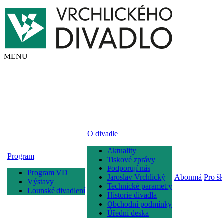
MENU
O divadle
Aktuality
Program
Tiskové zprávy
Podporují nás
Program VD
Jaroslav Vrchlický
Abonmá
Pro š
Výstavy
Technické parametry
Lounské divadlení
Historie divadla
Obchodní podmínky
Úřední deska