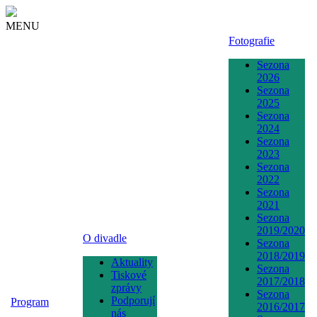
MENU
Fotografie
Sezona
2026
Sezona
2025
Sezona
2024
Sezona
2023
Sezona
2022
Sezona
2021
Sezona
2019/2020
O divadle
Sezona
2018/2019
Aktuality
Sezona
Tiskové
2017/2018
zprávy
Sezona
Podporují
Program
2016/2017
nás