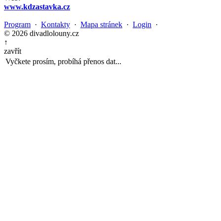
www.kdzastavka.cz
Program
·
Kontakty
·
Mapa stránek
·
Login
·
© 2026 divadlolouny.cz
↑
zavřít
Vyčkete prosím, probíhá přenos dat...