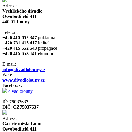
Adresa:
Vrchlického divadlo
Osvoboditelů 411
440 01 Louny
Telefon:
+420 415 652 347
pokladna
+420 731 415 417
ředitel
+420 415 652 543
propagace
+420 415 653 141
ekonom
E-mail:
info@divadlolouny.cz
Web:
www.divadlolouny.cz
Facebook:
divadlolouny
IČ:
75037637
DIČ:
CZ75037637
Adresa:
Galerie města Loun
Osvoboditelů 411