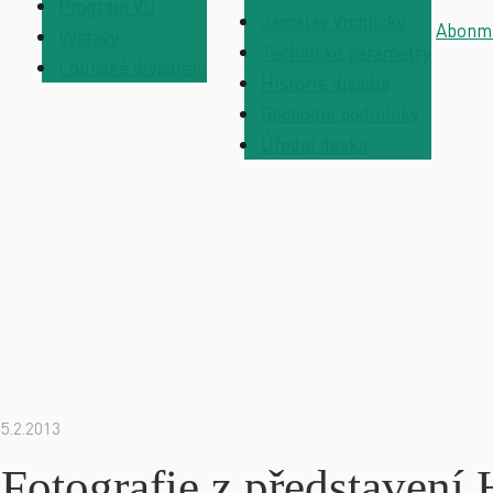
Program VD
Jaroslav Vrchlický
Abonm
Výstavy
Technické parametry
Lounské divadlení
Historie divadla
Obchodní podmínky
Úřední deska
5.2.2013
Fotografie z představ