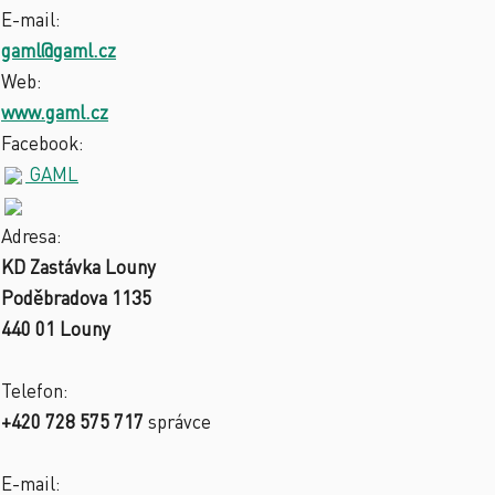
E-mail:
gaml@gaml.cz
Web:
www.gaml.cz
Facebook:
GAML
Adresa:
KD Zastávka Louny
Poděbradova 1135
440 01 Louny
Telefon:
+420 728 575 717
správce
E-mail: