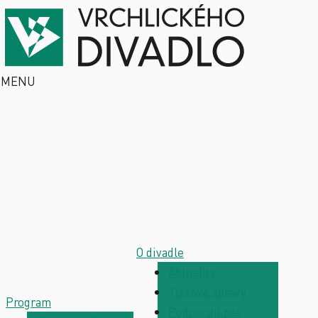
MENU
O divadle
Aktuality
Tiskové zprávy
Program
Podporují nás