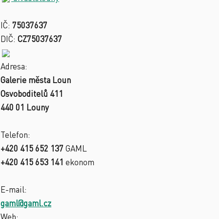
IČ:
75037637
DIČ:
CZ75037637
Adresa:
Galerie města Loun
Osvoboditelů 411
440 01 Louny
Telefon:
+420 415 652 137
GAML
+420 415 653 141
ekonom
E-mail:
gaml@gaml.cz
Web: