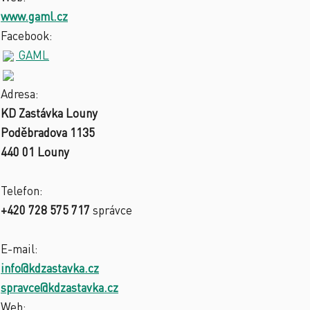
www.gaml.cz
Facebook:
GAML
Adresa:
KD Zastávka Louny
Poděbradova 1135
440 01 Louny
Telefon:
+420 728 575 717
správce
E-mail:
info@kdzastavka.cz
spravce@kdzastavka.cz
Web: