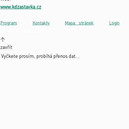
www.kdzastavka.cz
Program
·
Kontakty
·
Mapa stránek
·
Login
·
© 2026 divadlolouny.cz
↑
zavřít
Vyčkete prosím, probíhá přenos dat...