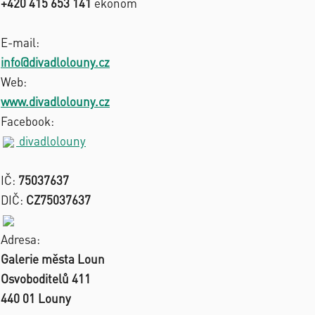
+420 415 653 141
ekonom
E-mail:
info@divadlolouny.cz
Web:
www.divadlolouny.cz
Facebook:
divadlolouny
IČ:
75037637
DIČ:
CZ75037637
Adresa:
Galerie města Loun
Osvoboditelů 411
440 01 Louny