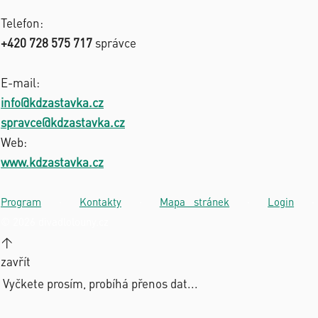
Telefon:
+420 728 575 717
správce
E-mail:
info@kdzastavka.cz
spravce@kdzastavka.cz
Web:
www.kdzastavka.cz
Program
·
Kontakty
·
Mapa stránek
·
Login
·
© 2026 divadlolouny.cz
↑
zavřít
Vyčkete prosím, probíhá přenos dat...