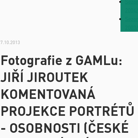
Sezo
2004
Sezo
2003
7.10.2013
Fotografie z GAMLu:
JIŘÍ JIROUTEK
KOMENTOVANÁ
PROJEKCE PORTRÉTŮ
- OSOBNOSTI (ČESKÉ