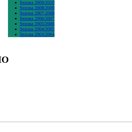
Sezona 2009/2010
Sezona 2008/2009
Sezona 2007/2008
Sezona 2006/2007
Sezona 2005/2006
Sezona 2004/2005
Sezona 2003/2004
IO