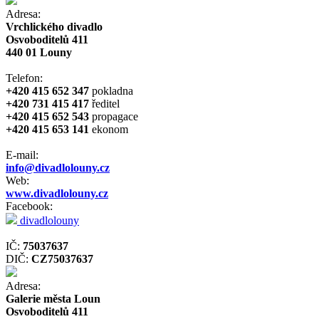
Adresa:
Vrchlického divadlo
Osvoboditelů 411
440 01 Louny
Telefon:
+420 415 652 347
pokladna
+420 731 415 417
ředitel
+420 415 652 543
propagace
+420 415 653 141
ekonom
E-mail:
info@divadlolouny.cz
Web:
www.divadlolouny.cz
Facebook:
divadlolouny
IČ:
75037637
DIČ:
CZ75037637
Adresa:
Galerie města Loun
Osvoboditelů 411