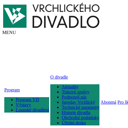
MENU
O divadle
Aktuality
Program
Tiskové zprávy
Podporují nás
Program VD
Jaroslav Vrchlický
Abonmá
Pro š
Výstavy
Technické parametry
Lounské divadlení
Historie divadla
Obchodní podmínky
Úřední deska