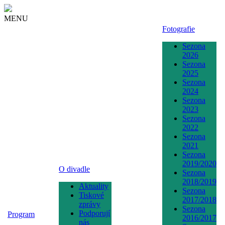
MENU
Fotografie
Sezona
2026
Sezona
2025
Sezona
2024
Sezona
2023
Sezona
2022
Sezona
2021
Sezona
2019/2020
O divadle
Sezona
2018/2019
Aktuality
Sezona
Tiskové
2017/2018
zprávy
Sezona
Podporují
Program
2016/2017
nás