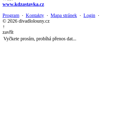
www.kdzastavka.cz
Program
·
Kontakty
·
Mapa stránek
·
Login
·
© 2026 divadlolouny.cz
↑
zavřít
Vyčkete prosím, probíhá přenos dat...