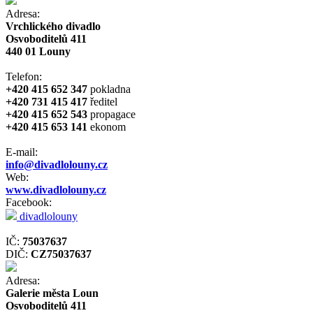
Adresa:
Vrchlického divadlo
Osvoboditelů 411
440 01 Louny
Telefon:
+420 415 652 347
pokladna
+420 731 415 417
ředitel
+420 415 652 543
propagace
+420 415 653 141
ekonom
E-mail:
info@divadlolouny.cz
Web:
www.divadlolouny.cz
Facebook:
divadlolouny
IČ:
75037637
DIČ:
CZ75037637
Adresa:
Galerie města Loun
Osvoboditelů 411