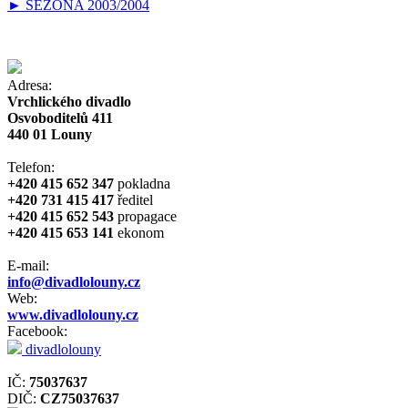
► SEZONA 2003/2004
Adresa:
Vrchlického divadlo
Osvoboditelů 411
440 01 Louny
Telefon:
+420 415 652 347
pokladna
+420 731 415 417
ředitel
+420 415 652 543
propagace
+420 415 653 141
ekonom
E-mail:
info@divadlolouny.cz
Web:
www.divadlolouny.cz
Facebook:
divadlolouny
IČ:
75037637
DIČ:
CZ75037637