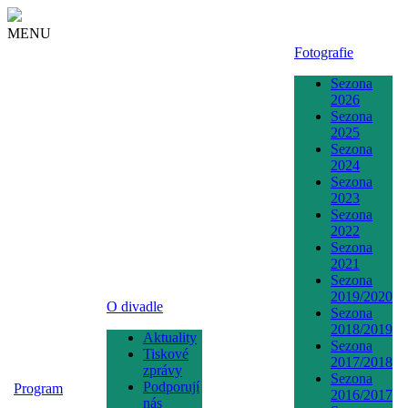
MENU
Fotografie
Sezona
2026
Sezona
2025
Sezona
2024
Sezona
2023
Sezona
2022
Sezona
2021
Sezona
2019/2020
O divadle
Sezona
2018/2019
Aktuality
Sezona
Tiskové
2017/2018
zprávy
Sezona
Podporují
Program
2016/2017
nás